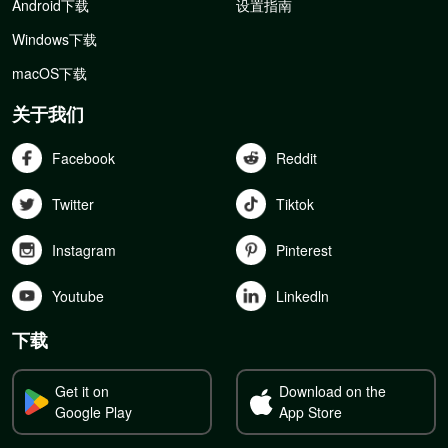
Android下载
设置指南
Windows下载
macOS下载
关于我们
Facebook
Reddit
Twitter
Tiktok
Instagram
Pinterest
Youtube
Linkedln
下载
Get it on
Download on the
Google Play
App Store